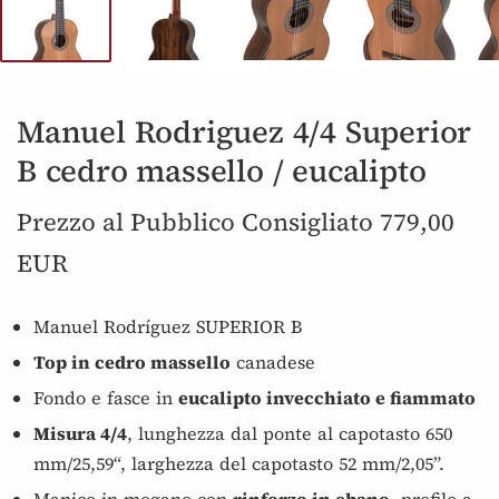
Manuel Rodriguez 4/4 Superior
B cedro massello / eucalipto
Prezzo al Pubblico Consigliato 779,00
EUR
Manuel Rodríguez SUPERIOR B
Top in cedro massello
canadese
Fondo e fasce in
eucalipto invecchiato e fiammato
Misura 4/4
, lunghezza dal ponte al capotasto 650
mm/25,59“, larghezza del capotasto 52 mm/2,05”.
Manico in mogano con
rinforzo in ebano
, profilo a