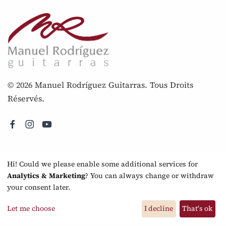
© 2026 Manuel Rodríguez Guitarras. Tous Droits
Réservés.
Plus d'information
Hi! Could we please enable some additional services for
Analytics & Marketing
? You can always change or withdraw
Mentions légales
your consent later.
Protection des données
Let me choose
I decline
That's ok
FAQ - Questions fréquentes