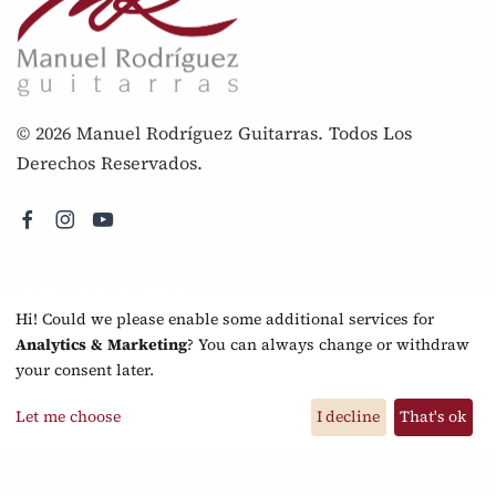
© 2026 Manuel Rodríguez Guitarras. Todos Los
Derechos Reservados.
Más información
Hi! Could we please enable some additional services for
Nota legal
Analytics & Marketing
? You can always change or withdraw
your consent later.
Política de privacidad
Preguntas Frecuentes
Let me choose
I decline
That's ok
Preferencias