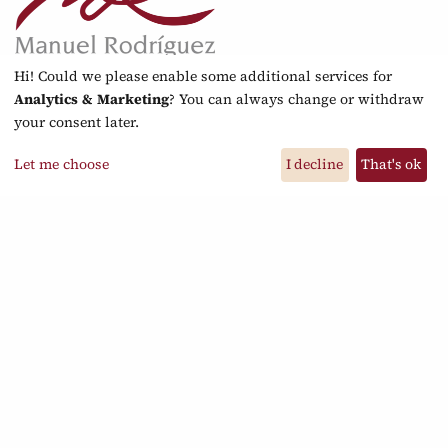
Hi! Could we please enable some additional services for
Analytics & Marketing
? You can always change or withdraw
© 2026 Manuel Rodríguez Guitarras. Todos Los
your consent later.
Derechos Reservados.
Let me choose
I decline
That's ok
Más información
Nota legal
Política de privacidad
Preguntas Frecuentes
Preferencias