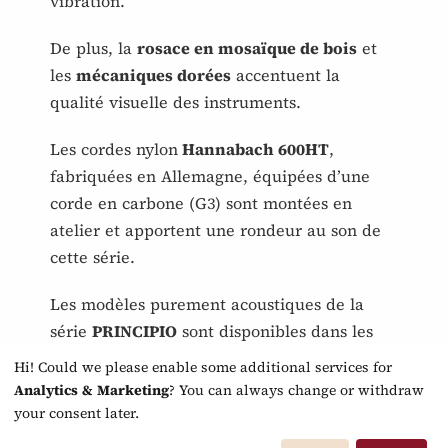
vibration.
De plus, la
rosace en mosaïque de bois
et
les
mécaniques dorées
accentuent la
qualité visuelle des instruments.
Les cordes nylon
Hannabach 600HT
,
fabriquées en Allemagne, équipées d’une
corde en carbone (G3) sont montées en
atelier et apportent une rondeur au son de
cette série.
Les modèles purement acoustiques de la
série
PRINCIPIO
sont disponibles dans les
quatre tailles courantes : 4/4, 7/8, 3/4 et 1/2.
Hi! Could we please enable some additional services for
Analytics & Marketing
? You can always change or withdraw
Il existe également deux versions
électro-
your consent later.
acoustiques
.