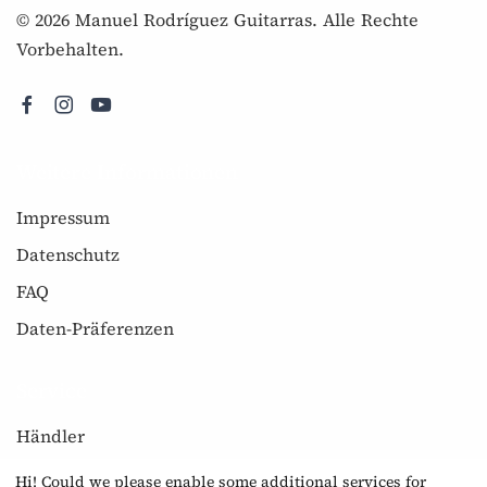
© 2026 Manuel Rodríguez Guitarras. Alle Rechte
Vorbehalten.
Weitere Informationen
Impressum
Datenschutz
FAQ
Daten-Präferenzen
Service
Händler
Newsletter
Hi! Could we please enable some additional services for