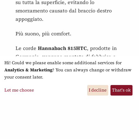
su tutta la superficie, evitando lo
smorzamento causato dal braccio destro
appoggiato.
Più suono, più comfort.
Le corde
Hannabach 815HTC
, prodotte in
Germania, vengono montate di fabbrica e
Hi! Could we please enable some additional services for
completano perfettamente il concetto sonoro
Analytics & Marketing
? You can always change or withdraw
di questa serie.
your consent later.
Gli strumenti della serie
Manuel Rodríguez
Let me choose
I decline
That's ok
TRADICION
sono disponibili in tutte le
cinque misure standard in commercio, fino
alla piccola chitarra 1/4.