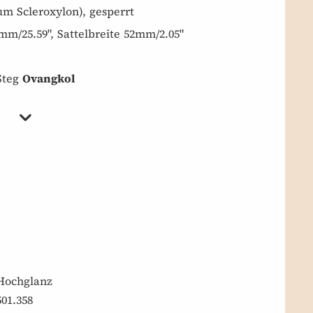
m Scleroxylon), gesperrt
mm/25.59", Sattelbreite 52mm/2.05"
 Steg
Ovangkol
Hochglanz
501.358